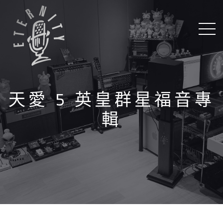
天愛 5 英皇群星福音專
輯