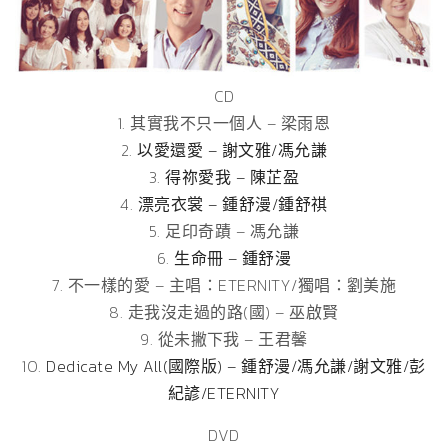
CD
1. 其實我不只一個人 – 梁雨恩
2.
以愛還愛 – 謝文雅/馮允謙
3.
得祢愛我 – 陳芷盈
4.
漂亮衣裳 – 鍾舒漫/鍾舒祺
5. 足印奇蹟 – 馮允謙
6.
生命冊 – 鍾舒漫
7. 不一樣的愛 – 主唱：ETERNITY/獨唱：劉美施
8. 走我沒走過的路(國) – 巫啟賢
9. 從未撇下我 – 王君馨
10.
Dedicate My All(國際版) – 鍾舒漫/馮允謙/謝文雅/彭
紀諺/ETERNITY
DVD