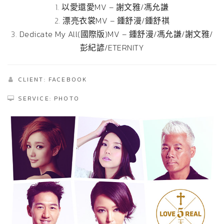
1.
以愛還愛MV – 謝文雅/馮允謙
2.
漂亮衣裳MV – 鍾舒漫/鍾舒祺
3.
Dedicate My All(國際版)MV – 鍾舒漫/馮允謙/謝文雅/
彭紀諺/ETERNITY
CLIENT: FACEBOOK
SERVICE: PHOTO