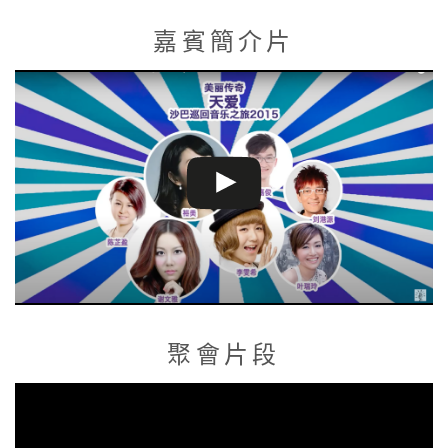
嘉賓簡介片
聚會片段