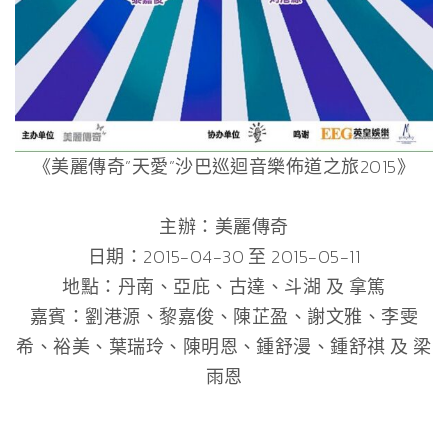
《美麗傳奇”天愛”沙巴巡迴音樂佈道之旅2015》
主辦：美麗傳奇
日期：2015-04-30 至 2015-05-11
地點：丹南、亞庇、古達、斗湖 及 拿篤
嘉賓：劉港源、黎嘉俊、陳芷盈、謝文雅、李雯
希、裕美、葉瑞玲、陳明恩、鍾舒漫、鍾舒祺 及 梁
雨恩