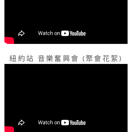
紐約站 音樂奮興會 (聚會花絮)