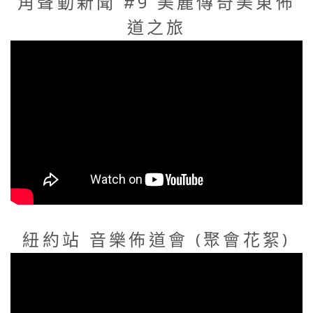
角聲動新聞 #9 美麗傳奇美東佈
道之旅
紐約站 音樂佈道會 (聚會花絮)