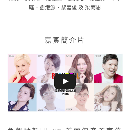
庭、劉港源、黎嘉俊 及 梁雨恩
嘉賓簡介片