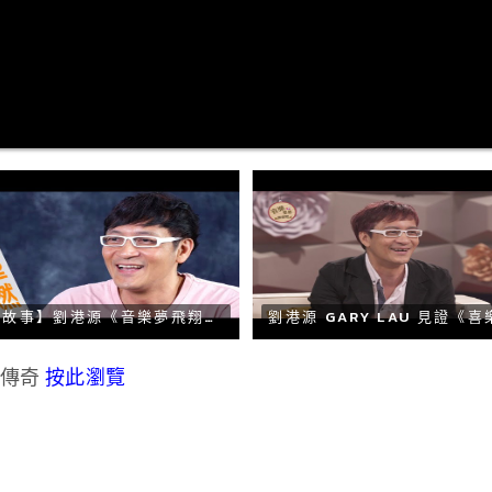
【生命故事】劉港源《音樂夢飛翔》星火重燃 93
麗傳奇
按此瀏覽