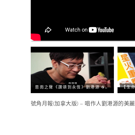
恩雨之聲《讚頌到永恆》劉港源 GARY 見證特輯 (粵語)
號角月報(加拿大版) – 唱作人劉港源的美