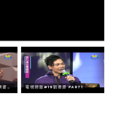
劉港源 GARY LAU 見證《喜樂婆婆會客室》PART 1
電視撈飯#19劉港源 PART1