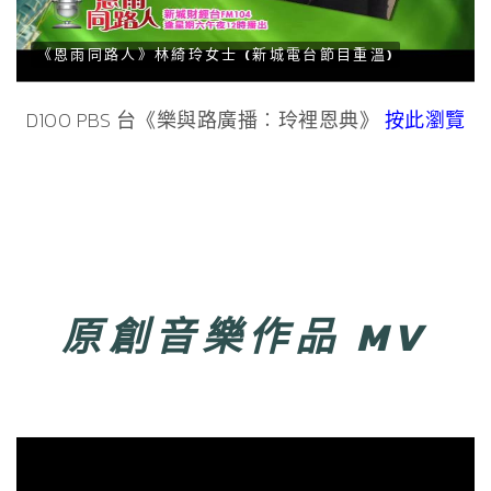
《恩雨同路人》林綺玲女士 (新城電台節目重溫)
D100 PBS
台《樂與路廣播︰玲裡恩典》
按此瀏覽
原創音樂作品
MV