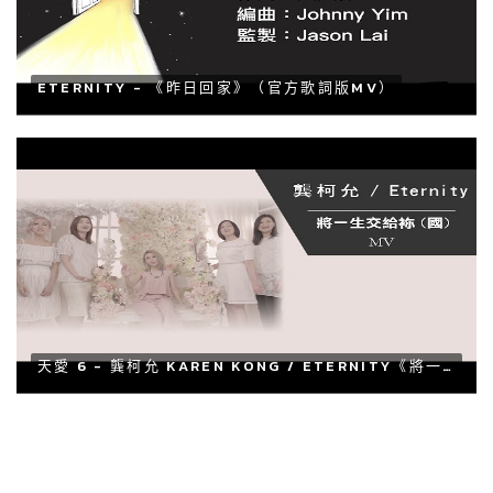
ETERNITY - 《昨日回家》（官方歌詞版MV）
天愛 6 - 龔柯允 KAREN KONG / ETERNITY《將一生交給袮 (國)》[OFFICIAL MV]