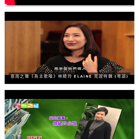
恩雨之聲《為主歌唱》林綺玲 ELAINE 見證特輯 (粵語)