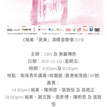
《裕美「原美」演繹音樂會2011》
主辦：CBN 及 美麗傳奇
日期：2011-12-02 (星期五)
時間：4:30pm及 8:00pm
地點：柴灣青年廣場Y綜藝館 (香港柴灣道238號)
嘉賓：
(4:30pm) 裕美、陳明恩、張致恒 及 高皓正
(8:00pm) 裕美、謝文雅、張彥博、陳明恩 及 張致
恒