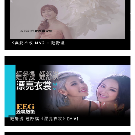
《真愛不改 MV》- 鍾舒漫
鍾舒漫 鍾舒祺《漂亮衣裳》[MV]