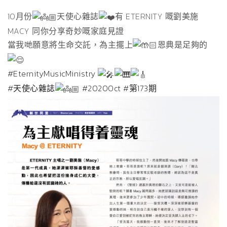
10月份
天使心雜誌
有 ETERNITY 嘅劉美施
MACY 同你分享奇妙嘅家庭見證
當我哋願意將生命交託，為主擺上
恩典是足夠的
#EternityMusicMinistry
#天使心雜誌
#2020Oct
#第173期