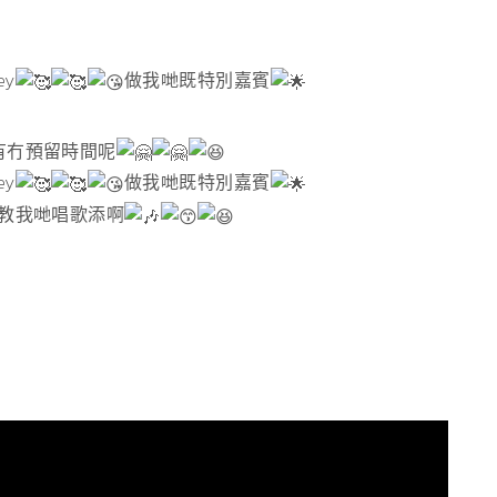
y
做我哋既特別嘉賓
有冇預留時間呢
y
做我哋既特別嘉賓
佢教我哋唱歌添啊