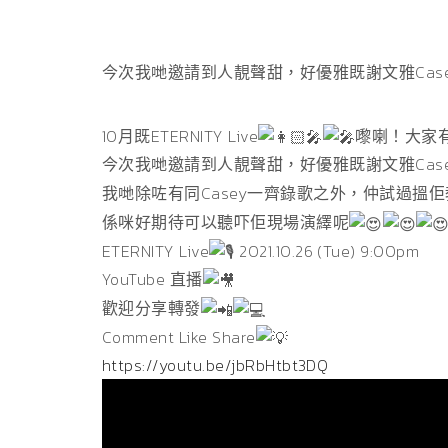
今次我哋邀請到人靚聲甜，好優雅既謝文雅Case
10月既ETERNITY Live
嚟喇！大家
今次我哋邀請到人靚聲甜，好優雅既謝文雅Case
我哋除咗有同Casey一齊錄歌之外，仲試過搵
係咪好期待可以聽吓佢現場演繹呢
ETERNITY Live
2021.10.26 (Tue) 9:00pm
YouTube 直播
歡迎分享轉發
Comment Like Share
https://youtu.be/jbRbHtbt3DQ