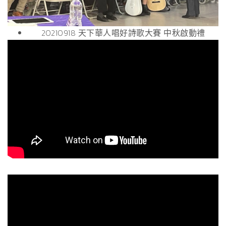
20210918 天下華人唱好詩歌大賽 中秋啟動禮