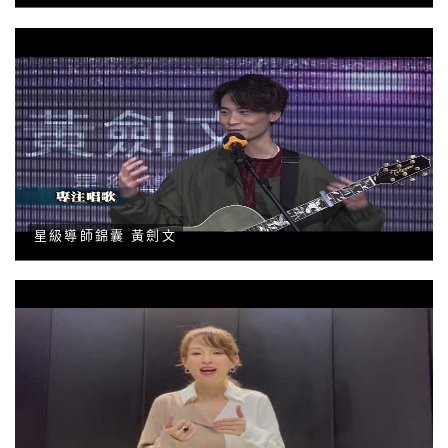
星級導師錦囊 黃劍文