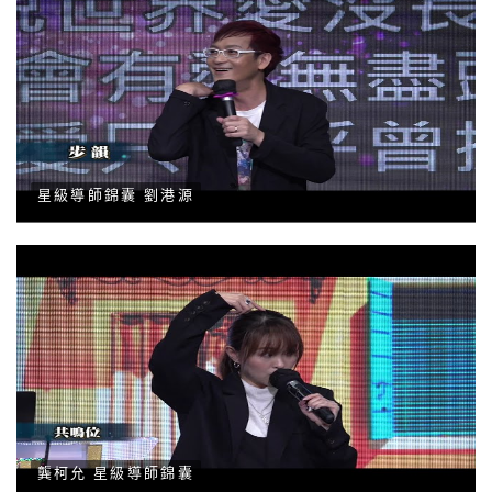
星級導師錦囊 劉港源
龔柯允 星級導師錦囊