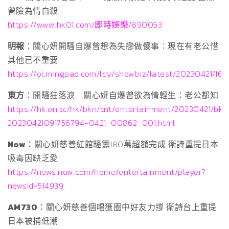
曾險為情自殺
https://www.hk01.com/即時娛樂/890053
明報
：關心妍開騷自爆曾想為失戀做傻事︰現在有老公惜
其他已不重要
https://ol.mingpao.com/ldy/showbiz/latest/20230421/1
東方
：開騷狂落淚 關心妍自爆曾欲為情輕生：老公都知
https://hk.on.cc/hk/bkn/cnt/entertainment/20230421/bkn
20230421091756794-0421_00862_001.html
Now
：關心妍慈善紅館騷籌180萬超額完成 衛詩重提日本
吸毒因缺乏愛
https://news.now.com/home/entertainment/player?
newsId=514939
AM730
：關心妍慈善個唱獲圈中好友力撐 衛詩台上重提
日本被捕低潮