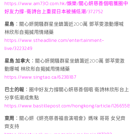
https://www.am730.com.hk/娛樂/關心妍慈善個唱獲圈中
好友力撐-衛詩台上重提日本被捕低潮/372752
星島
：關心妍開騷群星坐鎮籌近200萬 鄧萃雯激動爆喊
林欣彤自揭搣甩情緒藥
https://www.stheadline.com/entertainment-
live/3223249
星島 加拿大
：關心妍開騷群星坐鎮籌近200萬 鄧萃雯激
動爆喊 林欣彤自揭搣甩情緒藥
https://www.singtao.ca/6238187
巴士的報
：圈中好友力撐關心妍慈善個唱 衛詩林欣彤台上
分享低潮成焦點
https://www.bastillepost.com/hongkong/article/12665585
東周
：關心妍《妍亮慈善福音演唱會》媽咪 哥哥 女兒齊
齊支持