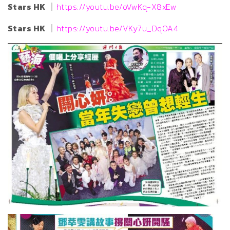
Stars HK
｜
https://youtu.be/oVwKq-X8xEw
Stars HK
｜
https://youtu.be/VKy7u_DqOA4