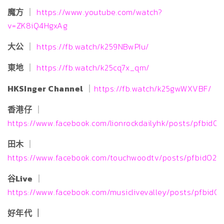
魔方
｜
https://www.youtube.com/watch?
v=ZK8iQ4HgxAg
大公
｜
https://fb.watch/k259NBwPIu/
東地
｜
https://fb.watch/k25cq7x_qm/
HKSInger Channel
｜
https://fb.watch/k25gwWXVBF/
香港仔
｜
https://www.facebook.com/lionrockdailyhk/posts/pfbi
田木
｜
https://www.facebook.com/touchwoodtv/posts/pfbid0
谷Live
｜
https://www.facebook.com/musiclivevalley/posts/p
好年代 ｜