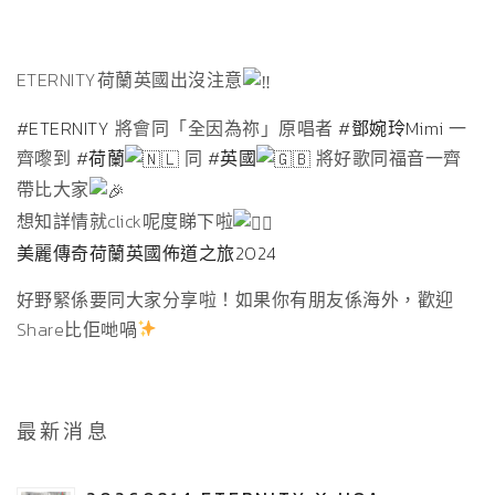
ETERNITY荷蘭英國出沒注意
#ETERNITY
將會同「全因為祢」原唱者
#鄧婉玲Mimi
一
齊嚟到
#荷蘭
同
#英國
將好歌同福音一齊
帶比大家
想知詳情就click呢度睇下啦
美麗傳奇荷蘭英國佈道之旅2024
好野緊係要同大家分享啦！如果你有朋友係海外，歡迎
Share比佢哋喎
最新消息