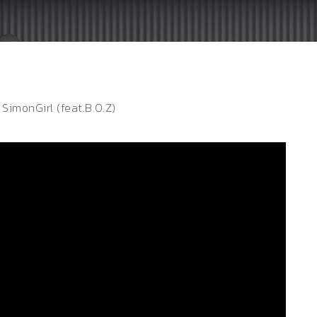
nGirl (feat.B.O.Z)