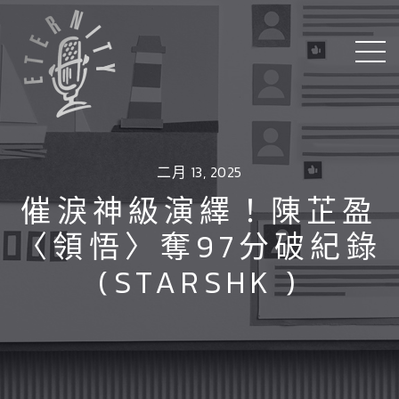
二月 13, 2025
催淚神級演繹！陳芷盈
〈領悟〉奪97分破紀錄
(STARSHK )