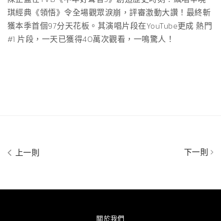
琪經典《領悟》令全場觀眾淚崩，評審激動大讚！最終斬
獲本季首個97分天花板。其演唱片段在YouTube更成 熱門
#1 片段，一天已獲得40萬次觀看，一鳴驚人！
下一則
上一則
關於我們