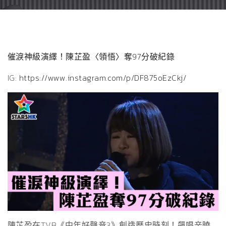
催淚神級演繹！陳芷盈〈領悟〉奪97分破紀錄
IG:
https://www.instagram.com/p/DF875oEzCkj/
陳芷盈在TVB《中年好聲音3》創造歷史時刻！飆唱辛曉